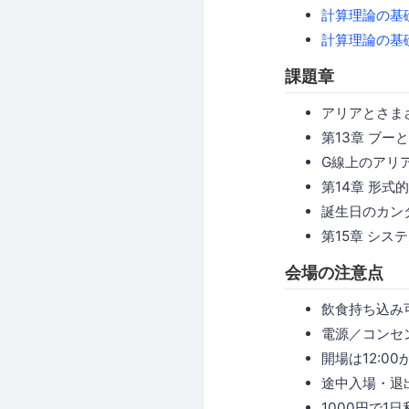
計算理論の基礎
計算理論の基礎
課題章
アリアとさまざ
第13章 ブーと
G線上のアリア 
第14章 形式
誕生日のカンタ
第15章 システ
会場の注意点
飲食持ち込み
電源／コンセ
開場は12:0
途中入場・退
1000円で1