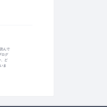
読んで
用ブログ
か、ど
いま