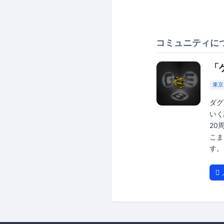
コミュニティに
「
東京
ダグ
いく読
20
こま
す。