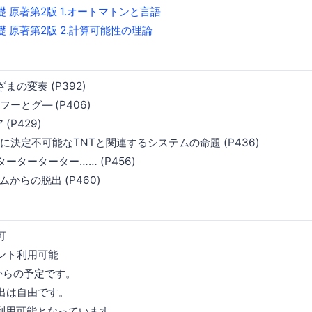
 原著第2版 1.オートマトンと言語
 原著第2版 2.計算可能性の理論
まの変奏 (P392)
フーとグ― (P406)
(P429)
的に決定不可能なTNTと関連するシステムの命題 (P436)
ーターターター…… (P456)
ムからの脱出 (P460)
可
ント利用可能
0からの予定です。
出は自由です。
日利用可能となっています。